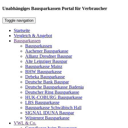
Unabhängiges Bausparkassen Portal für Verbraucher
Toggle navigation
Startseite
Vergleich & Angebot
Bausparkassen
Bausparkassen
Aachener Bausparkasse
Allianz Dresdner Bauspar
Alte Leipziger Bauspar
Bausparkasse Mainz
BHW Bausparkasse
Debeka Bausparkasse
Deutsche Bank Bauspar
Deutsche Bausparkasse Badenia
Deutscher Ring Bausparkasse
HUK-COBURG Bausparkasse
LBS Bausparkasse
Bausparkasse Schwäbisch Hall
SIGNAL IDUNA Bauspar
Wüstenrot Bausparkasse
VWL & Co.