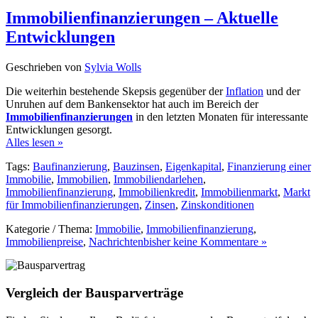
Immobilienfinanzierungen – Aktuelle
Entwicklungen
Geschrieben von
Sylvia Wolls
Die weiterhin bestehende Skepsis gegenüber der
Inflation
und der
Unruhen auf dem Bankensektor hat auch im Bereich der
Immobilienfinanzierungen
in den letzten Monaten für interessante
Entwicklungen gesorgt.
Alles lesen »
Tags:
Baufinanzierung
,
Bauzinsen
,
Eigenkapital
,
Finanzierung einer
Immobilie
,
Immobilien
,
Immobiliendarlehen
,
Immobilienfinanzierung
,
Immobilienkredit
,
Immobilienmarkt
,
Markt
für Immobilienfinanzierungen
,
Zinsen
,
Zinskonditionen
Kategorie / Thema:
Immobilie
,
Immobilienfinanzierung
,
Immobilienpreise
,
Nachrichten
bisher keine Kommentare »
Vergleich der Bausparverträge