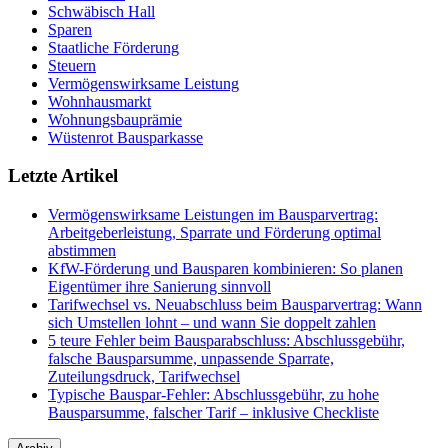
Schwäbisch Hall
Sparen
Staatliche Förderung
Steuern
Vermögenswirksame Leistung
Wohnhausmarkt
Wohnungsbauprämie
Wüstenrot Bausparkasse
Letzte Artikel
Vermögenswirksame Leistungen im Bausparvertrag:
Arbeitgeberleistung, Sparrate und Förderung optimal
abstimmen
KfW-Förderung und Bausparen kombinieren: So planen
Eigentümer ihre Sanierung sinnvoll
Tarifwechsel vs. Neuabschluss beim Bausparvertrag: Wann
sich Umstellen lohnt – und wann Sie doppelt zahlen
5 teure Fehler beim Bausparabschluss: Abschlussgebühr,
falsche Bausparsumme, unpassende Sparrate,
Zuteilungsdruck, Tarifwechsel
Typische Bauspar-Fehler: Abschlussgebühr, zu hohe
Bausparsumme, falscher Tarif – inklusive Checkliste