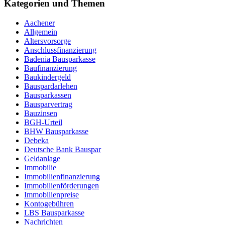
Kategorien und Themen
Aachener
Allgemein
Altersvorsorge
Anschlussfinanzierung
Badenia Bausparkasse
Baufinanzierung
Baukindergeld
Bauspardarlehen
Bausparkassen
Bausparvertrag
Bauzinsen
BGH-Urteil
BHW Bausparkasse
Debeka
Deutsche Bank Bauspar
Geldanlage
Immobilie
Immobilienfinanzierung
Immobilienförderungen
Immobilienpreise
Kontogebühren
LBS Bausparkasse
Nachrichten