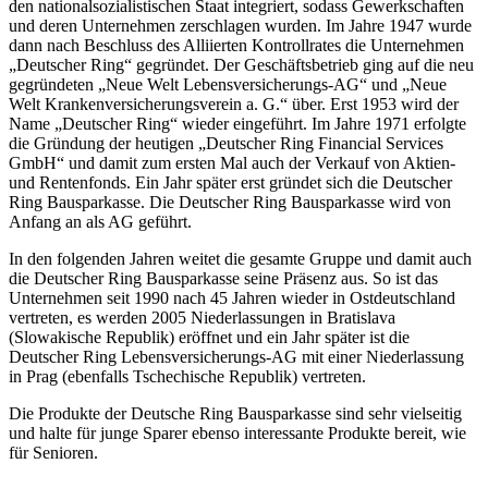
den nationalsozialistischen Staat integriert, sodass Gewerkschaften
und deren Unternehmen zerschlagen wurden. Im Jahre 1947 wurde
dann nach Beschluss des Alliierten Kontrollrates die Unternehmen
„Deutscher Ring“ gegründet. Der Geschäftsbetrieb ging auf die neu
gegründeten „Neue Welt Lebensversicherungs-AG“ und „Neue
Welt Krankenversicherungsverein a. G.“ über. Erst 1953 wird der
Name „Deutscher Ring“ wieder eingeführt. Im Jahre 1971 erfolgte
die Gründung der heutigen „Deutscher Ring Financial Services
GmbH“ und damit zum ersten Mal auch der Verkauf von Aktien-
und Rentenfonds. Ein Jahr später erst gründet sich die Deutscher
Ring Bausparkasse. Die Deutscher Ring Bausparkasse wird von
Anfang an als AG geführt.
In den folgenden Jahren weitet die gesamte Gruppe und damit auch
die Deutscher Ring Bausparkasse seine Präsenz aus. So ist das
Unternehmen seit 1990 nach 45 Jahren wieder in Ostdeutschland
vertreten, es werden 2005 Niederlassungen in Bratislava
(Slowakische Republik) eröffnet und ein Jahr später ist die
Deutscher Ring Lebensversicherungs-AG mit einer Niederlassung
in Prag (ebenfalls Tschechische Republik) vertreten.
Die Produkte der Deutsche Ring Bausparkasse sind sehr vielseitig
und halte für junge Sparer ebenso interessante Produkte bereit, wie
für Senioren.