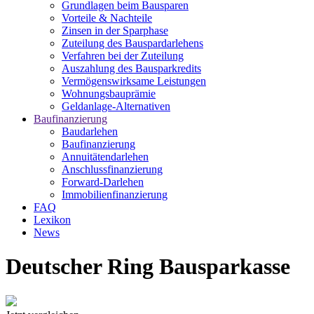
Grundlagen beim Bausparen
Vorteile & Nachteile
Zinsen in der Sparphase
Zuteilung des Bauspardarlehens
Verfahren bei der Zuteilung
Auszahlung des Bausparkredits
Vermögenswirksame Leistungen
Wohnungsbauprämie
Geldanlage-Alternativen
Baufinanzierung
Baudarlehen
Baufinanzierung
Annuitätendarlehen
Anschlussfinanzierung
Forward-Darlehen
Immobilienfinanzierung
FAQ
Lexikon
News
Deutscher Ring Bausparkasse