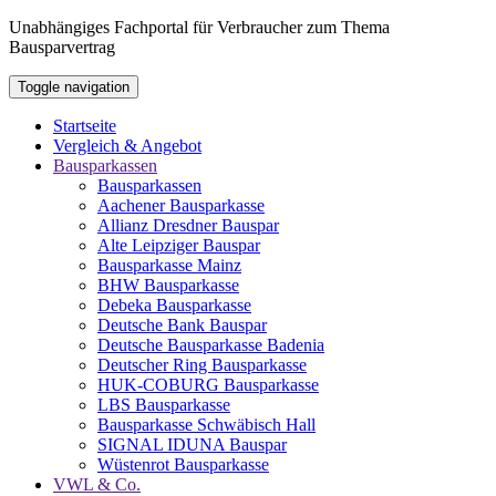
Unabhängiges Fachportal für Verbraucher zum Thema
Bausparvertrag
Toggle navigation
Startseite
Vergleich & Angebot
Bausparkassen
Bausparkassen
Aachener Bausparkasse
Allianz Dresdner Bauspar
Alte Leipziger Bauspar
Bausparkasse Mainz
BHW Bausparkasse
Debeka Bausparkasse
Deutsche Bank Bauspar
Deutsche Bausparkasse Badenia
Deutscher Ring Bausparkasse
HUK-COBURG Bausparkasse
LBS Bausparkasse
Bausparkasse Schwäbisch Hall
SIGNAL IDUNA Bauspar
Wüstenrot Bausparkasse
VWL & Co.