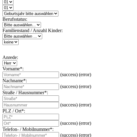
Berufsstatus:
Familienstand / Anzahl Kinder:
Anrede:
Vorname*:
(success)
(error)
Nachname*:
(success)
(error)
Straße / Hausnummer*:
(success)
(error)
PLZ / Ort*:
(success)
(error)
Telefon- / Mobilnummer*:
(success)
(error)