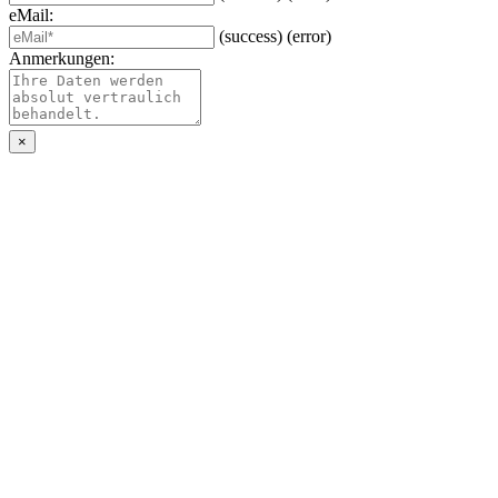
eMail:
(success)
(error)
Anmerkungen:
×