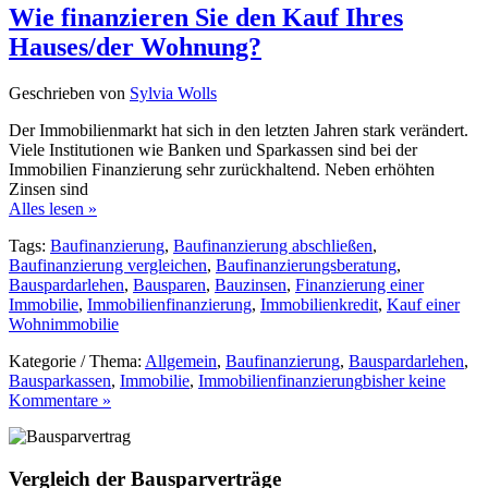
Wie finanzieren Sie den Kauf Ihres
Hauses/der Wohnung?
Geschrieben von
Sylvia Wolls
Der Immobilienmarkt hat sich in den letzten Jahren stark verändert.
Viele Institutionen wie Banken und Sparkassen sind bei der
Immobilien Finanzierung sehr zurückhaltend. Neben erhöhten
Zinsen sind
Alles lesen »
Tags:
Baufinanzierung
,
Baufinanzierung abschließen
,
Baufinanzierung vergleichen
,
Baufinanzierungsberatung
,
Bauspardarlehen
,
Bausparen
,
Bauzinsen
,
Finanzierung einer
Immobilie
,
Immobilienfinanzierung
,
Immobilienkredit
,
Kauf einer
Wohnimmobilie
Kategorie / Thema:
Allgemein
,
Baufinanzierung
,
Bauspardarlehen
,
Bausparkassen
,
Immobilie
,
Immobilienfinanzierung
bisher keine
Kommentare »
Vergleich der Bausparverträge