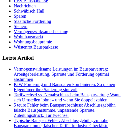
LBS Bausparkasse
Nachrichten
Schwäbisch Hall
Sparen
Staatliche Förderung
Steuern
Vermögenswirksame Leistung
Wohnhausmarkt
Wohnungsbauprämie
Wüstenrot Bausparkasse
Letzte Artikel
Vermögenswirksame Leistungen im Bausparvertrag:
Arbeitgeberleistung, Sparrate und Förderung optimal
abstimmen
KfW-Förderung und Bausparen kombinieren: So planen
Eigentümer ihre Sanierung sinnvoll
Tarifwechsel vs. Neuabschluss beim Bausparvertrag: Wann
sich Umstellen lohnt – und wann Sie doppelt zahlen
5 teure Fehler beim Bausparabschluss: Abschlussgebühr,
falsche Bausparsumme, unpassende Sparrate,
Zuteilungsdruck, Tarifwechsel
Typische Bauspar-Fehler: Abschlussgebühr, zu hohe
Bausparsumme, falscher Tarif – inklusive Checkliste