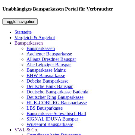
Unabhängiges Bausparkassen Portal für Verbraucher
Toggle navigation
Startseite
Vergleich & Angebot
Bausparkassen
Bausparkassen
Aachener Bausparkasse
Allianz Dresdner Bauspar
Alte Leipziger Bauspar
Bausparkasse Mainz
BHW Bausparkasse
Debeka Bausparkasse
Deutsche Bank Bauspar
Deutsche Bausparkasse Badenia
Deutscher Ring Bausparkasse
HUK-COBURG Bausparkasse
LBS Bausparkasse
Bausparkasse Schwäbisch Hall
SIGNAL IDUNA Bauspar
Wüstenrot Bausparkasse
VWL & Co.