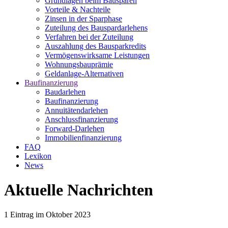
Grundlagen beim Bausparen
Vorteile & Nachteile
Zinsen in der Sparphase
Zuteilung des Bauspardarlehens
Verfahren bei der Zuteilung
Auszahlung des Bausparkredits
Vermögenswirksame Leistungen
Wohnungsbauprämie
Geldanlage-Alternativen
Baufinanzierung
Baudarlehen
Baufinanzierung
Annuitätendarlehen
Anschlussfinanzierung
Forward-Darlehen
Immobilienfinanzierung
FAQ
Lexikon
News
Aktuelle Nachrichten
1
Eintrag im
Oktober 2023