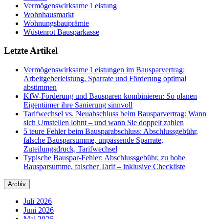
Vermögenswirksame Leistung
Wohnhausmarkt
Wohnungsbauprämie
Wüstenrot Bausparkasse
Letzte Artikel
Vermögenswirksame Leistungen im Bausparvertrag:
Arbeitgeberleistung, Sparrate und Förderung optimal
abstimmen
KfW-Förderung und Bausparen kombinieren: So planen
Eigentümer ihre Sanierung sinnvoll
Tarifwechsel vs. Neuabschluss beim Bausparvertrag: Wann
sich Umstellen lohnt – und wann Sie doppelt zahlen
5 teure Fehler beim Bausparabschluss: Abschlussgebühr,
falsche Bausparsumme, unpassende Sparrate,
Zuteilungsdruck, Tarifwechsel
Typische Bauspar-Fehler: Abschlussgebühr, zu hohe
Bausparsumme, falscher Tarif – inklusive Checkliste
Archiv
Juli 2026
Juni 2026
Mai 2026