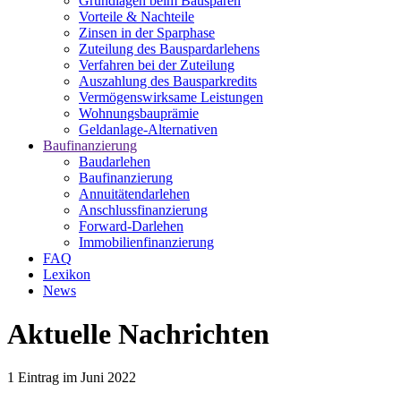
Grundlagen beim Bausparen
Vorteile & Nachteile
Zinsen in der Sparphase
Zuteilung des Bauspardarlehens
Verfahren bei der Zuteilung
Auszahlung des Bausparkredits
Vermögenswirksame Leistungen
Wohnungsbauprämie
Geldanlage-Alternativen
Baufinanzierung
Baudarlehen
Baufinanzierung
Annuitätendarlehen
Anschlussfinanzierung
Forward-Darlehen
Immobilienfinanzierung
FAQ
Lexikon
News
Aktuelle Nachrichten
1
Eintrag im
Juni 2022