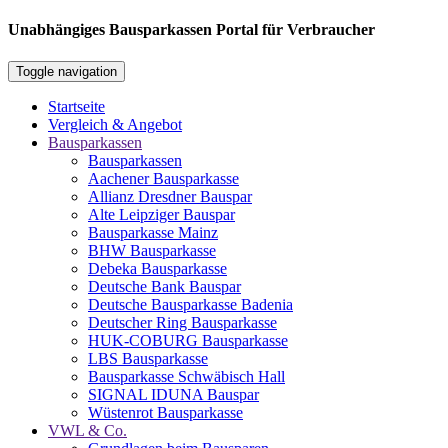
Unabhängiges Bausparkassen Portal für Verbraucher
Toggle navigation
Startseite
Vergleich & Angebot
Bausparkassen
Bausparkassen
Aachener Bausparkasse
Allianz Dresdner Bauspar
Alte Leipziger Bauspar
Bausparkasse Mainz
BHW Bausparkasse
Debeka Bausparkasse
Deutsche Bank Bauspar
Deutsche Bausparkasse Badenia
Deutscher Ring Bausparkasse
HUK-COBURG Bausparkasse
LBS Bausparkasse
Bausparkasse Schwäbisch Hall
SIGNAL IDUNA Bauspar
Wüstenrot Bausparkasse
VWL & Co.