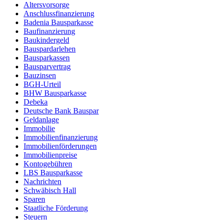
Altersvorsorge
Anschlussfinanzierung
Badenia Bausparkasse
Baufinanzierung
Baukindergeld
Bauspardarlehen
Bausparkassen
Bausparvertrag
Bauzinsen
BGH-Urteil
BHW Bausparkasse
Debeka
Deutsche Bank Bauspar
Geldanlage
Immobilie
Immobilienfinanzierung
Immobilienförderungen
Immobilienpreise
Kontogebühren
LBS Bausparkasse
Nachrichten
Schwäbisch Hall
Sparen
Staatliche Förderung
Steuern