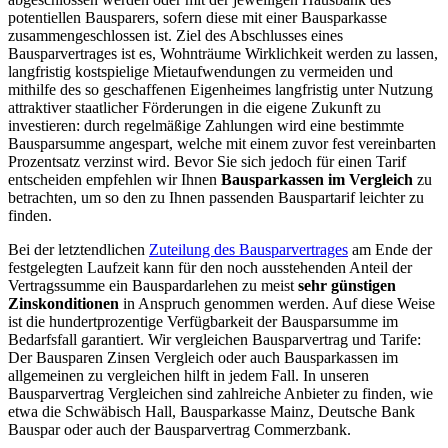
potentiellen Bausparers, sofern diese mit einer Bausparkasse
zusammengeschlossen ist. Ziel des Abschlusses eines
Bausparvertrages ist es, Wohnträume Wirklichkeit werden zu lassen,
langfristig kostspielige Mietaufwendungen zu vermeiden und
mithilfe des so geschaffenen Eigenheimes langfristig unter Nutzung
attraktiver staatlicher Förderungen in die eigene Zukunft zu
investieren: durch regelmäßige Zahlungen wird eine bestimmte
Bausparsumme angespart, welche mit einem zuvor fest vereinbarten
Prozentsatz verzinst wird. Bevor Sie sich jedoch für einen Tarif
entscheiden empfehlen wir Ihnen
Bausparkassen im Vergleich
zu
betrachten, um so den zu Ihnen passenden Bauspartarif leichter zu
finden.
Bei der letztendlichen
Zuteilung des Bausparvertrages
am Ende der
festgelegten Laufzeit kann für den noch ausstehenden Anteil der
Vertragssumme ein Bauspardarlehen zu meist
sehr günstigen
Zinskonditionen
in Anspruch genommen werden. Auf diese Weise
ist die hundertprozentige Verfügbarkeit der Bausparsumme im
Bedarfsfall garantiert. Wir vergleichen Bausparvertrag und Tarife:
Der Bausparen Zinsen Vergleich oder auch Bausparkassen im
allgemeinen zu vergleichen hilft in jedem Fall. In unseren
Bausparvertrag Vergleichen sind zahlreiche Anbieter zu finden, wie
etwa die Schwäbisch Hall, Bausparkasse Mainz, Deutsche Bank
Bauspar oder auch der Bausparvertrag Commerzbank.