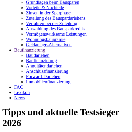
Grundlagen beim Bausparen
Vorteile & Nachteile
Zinsen in der Sparphase
Zuteilung des Bauspardarlehens
Verfahren bei der Zuteilung
Auszahlung des Bausparkredits
Vermögenswirksame Leistungen
Wohnungsbauprämie
Geldanlage-Alternativen
Baufinanzierung
Baudarlehen
Baufinanzierung
Annuitätendarlehen
Anschlussfinanzierung
Forward-Darlehen
Immobilienfinanzierung
FAQ
Lexikon
News
Tipps und aktuelle Testsieger
2026