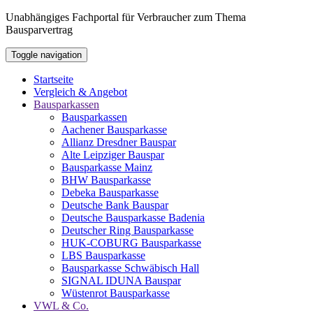
Unabhängiges Fachportal für Verbraucher zum Thema
Bausparvertrag
Toggle navigation
Startseite
Vergleich & Angebot
Bausparkassen
Bausparkassen
Aachener Bausparkasse
Allianz Dresdner Bauspar
Alte Leipziger Bauspar
Bausparkasse Mainz
BHW Bausparkasse
Debeka Bausparkasse
Deutsche Bank Bauspar
Deutsche Bausparkasse Badenia
Deutscher Ring Bausparkasse
HUK-COBURG Bausparkasse
LBS Bausparkasse
Bausparkasse Schwäbisch Hall
SIGNAL IDUNA Bauspar
Wüstenrot Bausparkasse
VWL & Co.