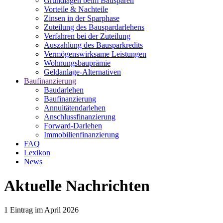
Grundlagen beim Bausparen
Vorteile & Nachteile
Zinsen in der Sparphase
Zuteilung des Bauspardarlehens
Verfahren bei der Zuteilung
Auszahlung des Bausparkredits
Vermögenswirksame Leistungen
Wohnungsbauprämie
Geldanlage-Alternativen
Baufinanzierung
Baudarlehen
Baufinanzierung
Annuitätendarlehen
Anschlussfinanzierung
Forward-Darlehen
Immobilienfinanzierung
FAQ
Lexikon
News
Aktuelle Nachrichten
1
Eintrag im
April 2026