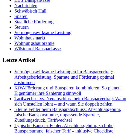
LBS Bausparkasse
Nachrichten
Schwäbisch Hall
Sparen
Staatliche Förderung
Steuern
Vermögenswirksame Leistung
Wohnhausmarkt
Wohnungsbauprämie
Wüstenrot Bausparkasse
Letzte Artikel
Vermögenswirksame Leistungen im Bausparvertrag:
Arbeitgeberleistung, Sparrate und Förderung optimal
abstimmen
KfW-Förderung und Bausparen kombinieren: So planen
Eigentümer ihre Sanierung sinnvoll
Tarifwechsel vs. Neuabschluss beim Bausparvertrag: Wann
sich Umstellen lohnt – und wann Sie doppelt zahlen
5 teure Fehler beim Bausparabschluss: Abschlussgebühr,
falsche Bausparsumme, unpassende Sparrate,
Zuteilungsdruck, Tarifwechsel
Typische Bauspar-Fehler: Abschlussgebühr, zu hohe
Bausparsumme, falscher Tarif – inklusive Checkliste