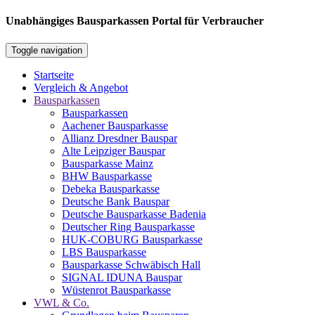
Unabhängiges Bausparkassen Portal für Verbraucher
Toggle navigation
Startseite
Vergleich & Angebot
Bausparkassen
Bausparkassen
Aachener Bausparkasse
Allianz Dresdner Bauspar
Alte Leipziger Bauspar
Bausparkasse Mainz
BHW Bausparkasse
Debeka Bausparkasse
Deutsche Bank Bauspar
Deutsche Bausparkasse Badenia
Deutscher Ring Bausparkasse
HUK-COBURG Bausparkasse
LBS Bausparkasse
Bausparkasse Schwäbisch Hall
SIGNAL IDUNA Bauspar
Wüstenrot Bausparkasse
VWL & Co.