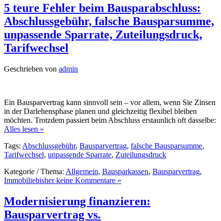
5 teure Fehler beim Bausparabschluss:
Abschlussgebühr, falsche Bausparsumme,
unpassende Sparrate, Zuteilungsdruck,
Tarifwechsel
Geschrieben von
admin
Ein Bausparvertrag kann sinnvoll sein – vor allem, wenn Sie Zinsen
in der Darlehensphase planen und gleichzeitig flexibel bleiben
möchten. Trotzdem passiert beim Abschluss erstaunlich oft dasselbe:
Alles lesen »
Tags:
Abschlussgebühr
,
Bausparvertrag
,
falsche Bausparsumme
,
Tarifwechsel
,
unpassende Sparrate
,
Zuteilungsdruck
Kategorie / Thema:
Allgemein
,
Bausparkassen
,
Bausparvertrag
,
Immobilie
bisher keine Kommentare »
Modernisierung finanzieren:
Bausparvertrag vs.