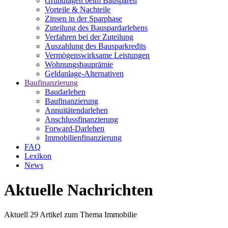
Grundlagen beim Bausparen
Vorteile & Nachteile
Zinsen in der Sparphase
Zuteilung des Bauspardarlehens
Verfahren bei der Zuteilung
Auszahlung des Bausparkredits
Vermögenswirksame Leistungen
Wohnungsbauprämie
Geldanlage-Alternativen
Baufinanzierung
Baudarlehen
Baufinanzierung
Annuitätendarlehen
Anschlussfinanzierung
Forward-Darlehen
Immobilienfinanzierung
FAQ
Lexikon
News
Aktuelle Nachrichten
Aktuell
29
Artikel zum Thema
Immobilie