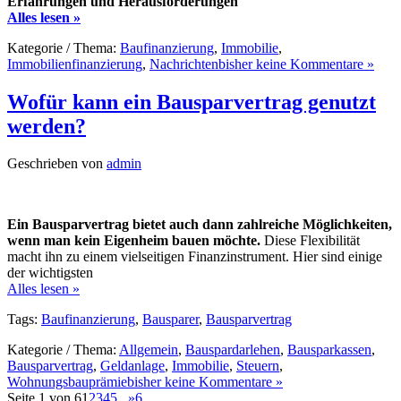
Erfahrungen und Herausforderungen
Alles lesen »
Kategorie / Thema:
Baufinanzierung
,
Immobilie
,
Immobilienfinanzierung
,
Nachrichten
bisher keine Kommentare »
Wofür kann ein Bausparvertrag genutzt
werden?
Geschrieben von
admin
Ein Bausparvertrag bietet auch dann zahlreiche Möglichkeiten,
wenn man kein Eigenheim bauen möchte.
Diese Flexibilität
macht ihn zu einem vielseitigen Finanzinstrument. Hier sind einige
der wichtigsten
Alles lesen »
Tags:
Baufinanzierung
,
Bausparer
,
Bausparvertrag
Kategorie / Thema:
Allgemein
,
Bauspardarlehen
,
Bausparkassen
,
Bausparvertrag
,
Geldanlage
,
Immobilie
,
Steuern
,
Wohnungsbauprämie
bisher keine Kommentare »
Seite 1 von 6
1
2
3
4
5
...
»
6