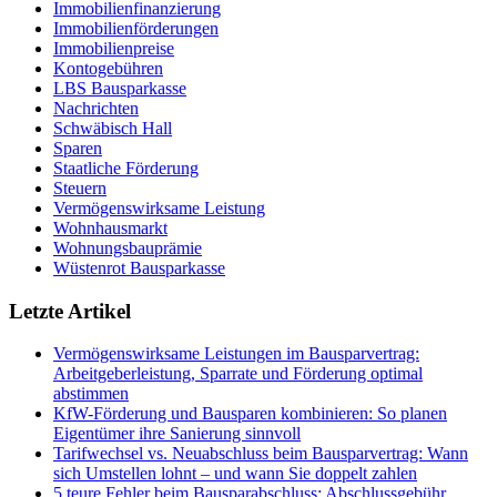
Immobilienfinanzierung
Immobilienförderungen
Immobilienpreise
Kontogebühren
LBS Bausparkasse
Nachrichten
Schwäbisch Hall
Sparen
Staatliche Förderung
Steuern
Vermögenswirksame Leistung
Wohnhausmarkt
Wohnungsbauprämie
Wüstenrot Bausparkasse
Letzte Artikel
Vermögenswirksame Leistungen im Bausparvertrag:
Arbeitgeberleistung, Sparrate und Förderung optimal
abstimmen
KfW-Förderung und Bausparen kombinieren: So planen
Eigentümer ihre Sanierung sinnvoll
Tarifwechsel vs. Neuabschluss beim Bausparvertrag: Wann
sich Umstellen lohnt – und wann Sie doppelt zahlen
5 teure Fehler beim Bausparabschluss: Abschlussgebühr,