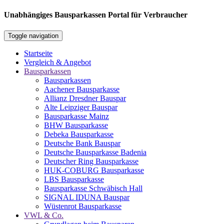
Unabhängiges Bausparkassen Portal für Verbraucher
Toggle navigation
Startseite
Vergleich & Angebot
Bausparkassen
Bausparkassen
Aachener Bausparkasse
Allianz Dresdner Bauspar
Alte Leipziger Bauspar
Bausparkasse Mainz
BHW Bausparkasse
Debeka Bausparkasse
Deutsche Bank Bauspar
Deutsche Bausparkasse Badenia
Deutscher Ring Bausparkasse
HUK-COBURG Bausparkasse
LBS Bausparkasse
Bausparkasse Schwäbisch Hall
SIGNAL IDUNA Bauspar
Wüstenrot Bausparkasse
VWL & Co.