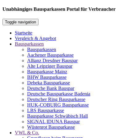
Unabhängiges Bausparkassen Portal für Verbraucher
Toggle navigation
Startseite
Vergleich & Angebot
Bausparkassen
Bausparkassen
Aachener Bausparkasse
Allianz Dresdner Bauspar
Alte Leipziger Bauspar
Bausparkasse Mainz
BHW Bausparkasse
Debeka Bausparkasse
Deutsche Bank Bauspar
Deutsche Bausparkasse Badenia
Deutscher Ring Bausparkasse
HUK-COBURG Bausparkasse
LBS Bausparkasse
Bausparkasse Schwäbisch Hall
SIGNAL IDUNA Bauspar
Wüstenrot Bausparkasse
VWL & Co.