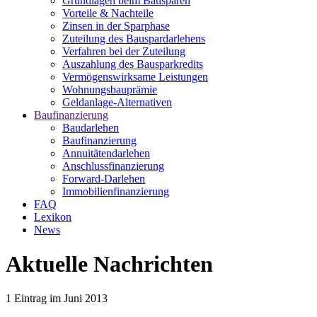
Grundlagen beim Bausparen
Vorteile & Nachteile
Zinsen in der Sparphase
Zuteilung des Bauspardarlehens
Verfahren bei der Zuteilung
Auszahlung des Bausparkredits
Vermögenswirksame Leistungen
Wohnungsbauprämie
Geldanlage-Alternativen
Baufinanzierung
Baudarlehen
Baufinanzierung
Annuitätendarlehen
Anschlussfinanzierung
Forward-Darlehen
Immobilienfinanzierung
FAQ
Lexikon
News
Aktuelle Nachrichten
1
Eintrag im
Juni 2013