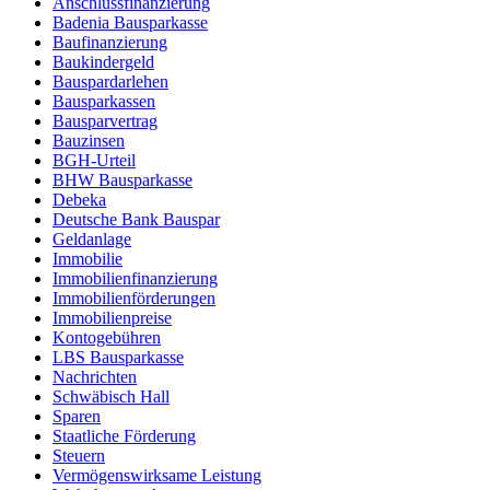
Anschlussfinanzierung
Badenia Bausparkasse
Baufinanzierung
Baukindergeld
Bauspardarlehen
Bausparkassen
Bausparvertrag
Bauzinsen
BGH-Urteil
BHW Bausparkasse
Debeka
Deutsche Bank Bauspar
Geldanlage
Immobilie
Immobilienfinanzierung
Immobilienförderungen
Immobilienpreise
Kontogebühren
LBS Bausparkasse
Nachrichten
Schwäbisch Hall
Sparen
Staatliche Förderung
Steuern
Vermögenswirksame Leistung