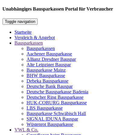
Unabhängiges Bausparkassen Portal für Verbraucher
Toggle navigation
Startseite
Vergleich & Angebot
Bausparkassen
Bausparkassen
Aachener Bausparkasse
Allianz Dresdner Bauspar
Alte Leipziger Bauspar
Bausparkasse Mainz
BHW Bausparkasse
Debeka Bausparkasse
Deutsche Bank Bauspar
Deutsche Bausparkasse Badenia
Deutscher Ring Bausparkasse
HUK-COBURG Bausparkasse
LBS Bausparkasse
Bausparkasse Schwäbisch Hall
SIGNAL IDUNA Bauspar
Wüstenrot Bausparkasse
VWL & Co.