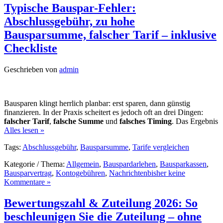
Typische Bauspar-Fehler:
Abschlussgebühr, zu hohe
Bausparsumme, falscher Tarif – inklusive
Checkliste
Geschrieben von
admin
Bausparen klingt herrlich planbar: erst sparen, dann günstig
finanzieren. In der Praxis scheitert es jedoch oft an drei Dingen:
falscher Tarif
,
falsche Summe
und
falsches Timing
. Das Ergebnis
Alles lesen »
Tags:
Abschlussgebühr
,
Bausparsumme
,
Tarife vergleichen
Kategorie / Thema:
Allgemein
,
Bauspardarlehen
,
Bausparkassen
,
Bausparvertrag
,
Kontogebühren
,
Nachrichten
bisher keine
Kommentare »
Bewertungszahl & Zuteilung 2026: So
beschleunigen Sie die Zuteilung – ohne