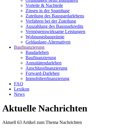
Grundlagen beim Bausparen
Vorteile & Nachteile
Zinsen in der Sparphase
Zuteilung des Bauspardarlehens
Verfahren bei der Zuteilung
Auszahlung des Bausparkredits
Vermögenswirksame Leistungen
Wohnungsbauprämie
Geldanlage-Alternativen
Baufinanzierung
Baudarlehen
Baufinanzierung
Annuitätendarlehen
Anschlussfinanzierung
Forward-Darlehen
Immobilienfinanzierung
FAQ
Lexikon
News
Aktuelle Nachrichten
Aktuell
63
Artikel zum Thema
Nachrichten