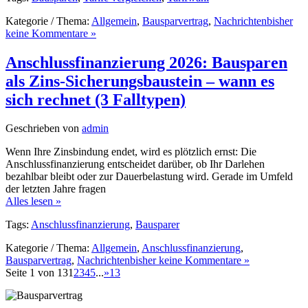
Kategorie / Thema:
Allgemein
,
Bausparvertrag
,
Nachrichten
bisher
keine Kommentare »
Anschlussfinanzierung 2026: Bausparen
als Zins-Sicherungsbaustein – wann es
sich rechnet (3 Falltypen)
Geschrieben von
admin
Wenn Ihre Zinsbindung endet, wird es plötzlich ernst: Die
Anschlussfinanzierung entscheidet darüber, ob Ihr Darlehen
bezahlbar bleibt oder zur Dauerbelastung wird. Gerade im Umfeld
der letzten Jahre fragen
Alles lesen »
Tags:
Anschlussfinanzierung
,
Bausparer
Kategorie / Thema:
Allgemein
,
Anschlussfinanzierung
,
Bausparvertrag
,
Nachrichten
bisher keine Kommentare »
Seite 1 von 13
1
2
3
4
5
...
»
13