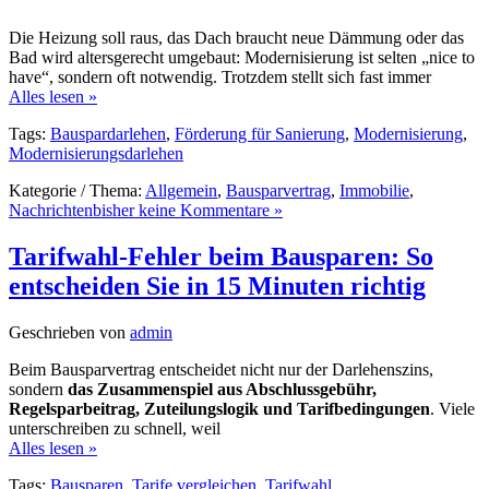
Die Heizung soll raus, das Dach braucht neue Dämmung oder das
Bad wird altersgerecht umgebaut: Modernisierung ist selten „nice to
have“, sondern oft notwendig. Trotzdem stellt sich fast immer
Alles lesen »
Tags:
Bauspardarlehen
,
Förderung für Sanierung
,
Modernisierung
,
Modernisierungsdarlehen
Kategorie / Thema:
Allgemein
,
Bausparvertrag
,
Immobilie
,
Nachrichten
bisher keine Kommentare »
Tarifwahl-Fehler beim Bausparen: So
entscheiden Sie in 15 Minuten richtig
Geschrieben von
admin
Beim Bausparvertrag entscheidet nicht nur der Darlehenszins,
sondern
das Zusammenspiel aus Abschlussgebühr,
Regelsparbeitrag, Zuteilungslogik und Tarifbedingungen
. Viele
unterschreiben zu schnell, weil
Alles lesen »
Tags:
Bausparen
,
Tarife vergleichen
,
Tarifwahl