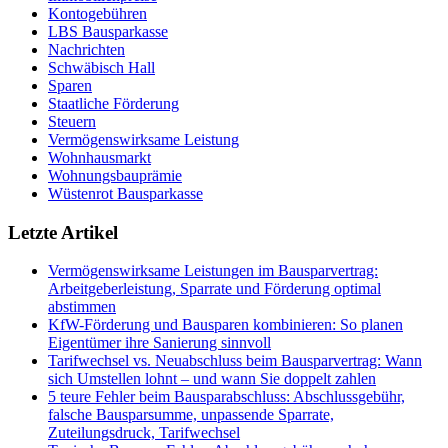
Kontogebühren
LBS Bausparkasse
Nachrichten
Schwäbisch Hall
Sparen
Staatliche Förderung
Steuern
Vermögenswirksame Leistung
Wohnhausmarkt
Wohnungsbauprämie
Wüstenrot Bausparkasse
Letzte Artikel
Vermögenswirksame Leistungen im Bausparvertrag:
Arbeitgeberleistung, Sparrate und Förderung optimal
abstimmen
KfW-Förderung und Bausparen kombinieren: So planen
Eigentümer ihre Sanierung sinnvoll
Tarifwechsel vs. Neuabschluss beim Bausparvertrag: Wann
sich Umstellen lohnt – und wann Sie doppelt zahlen
5 teure Fehler beim Bausparabschluss: Abschlussgebühr,
falsche Bausparsumme, unpassende Sparrate,
Zuteilungsdruck, Tarifwechsel