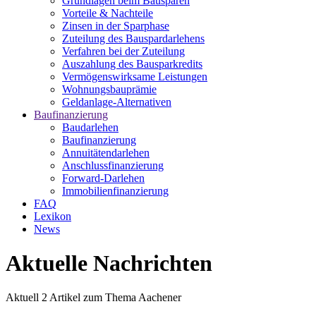
Grundlagen beim Bausparen
Vorteile & Nachteile
Zinsen in der Sparphase
Zuteilung des Bauspardarlehens
Verfahren bei der Zuteilung
Auszahlung des Bausparkredits
Vermögenswirksame Leistungen
Wohnungsbauprämie
Geldanlage-Alternativen
Baufinanzierung
Baudarlehen
Baufinanzierung
Annuitätendarlehen
Anschlussfinanzierung
Forward-Darlehen
Immobilienfinanzierung
FAQ
Lexikon
News
Aktuelle Nachrichten
Aktuell
2
Artikel zum Thema
Aachener