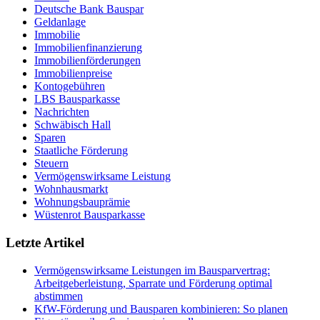
Deutsche Bank Bauspar
Geldanlage
Immobilie
Immobilienfinanzierung
Immobilienförderungen
Immobilienpreise
Kontogebühren
LBS Bausparkasse
Nachrichten
Schwäbisch Hall
Sparen
Staatliche Förderung
Steuern
Vermögenswirksame Leistung
Wohnhausmarkt
Wohnungsbauprämie
Wüstenrot Bausparkasse
Letzte Artikel
Vermögenswirksame Leistungen im Bausparvertrag:
Arbeitgeberleistung, Sparrate und Förderung optimal
abstimmen
KfW-Förderung und Bausparen kombinieren: So planen