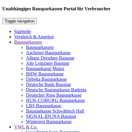
Unabhängiges Bausparkassen Portal für Verbraucher
Toggle navigation
Startseite
Vergleich & Angebot
Bausparkassen
Bausparkassen
Aachener Bausparkasse
Allianz Dresdner Bauspar
Alte Leipziger Bauspar
Bausparkasse Mainz
BHW Bausparkasse
Debeka Bausparkasse
Deutsche Bank Bauspar
Deutsche Bausparkasse Badenia
Deutscher Ring Bausparkasse
HUK-COBURG Bausparkasse
LBS Bausparkasse
Bausparkasse Schwäbisch Hall
SIGNAL IDUNA Bauspar
Wüstenrot Bausparkasse
VWL & Co.