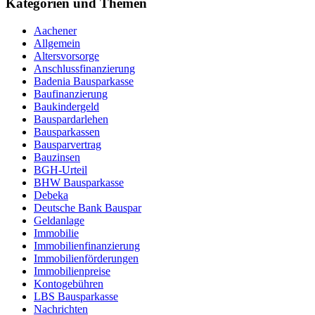
Kategorien und Themen
Aachener
Allgemein
Altersvorsorge
Anschlussfinanzierung
Badenia Bausparkasse
Baufinanzierung
Baukindergeld
Bauspardarlehen
Bausparkassen
Bausparvertrag
Bauzinsen
BGH-Urteil
BHW Bausparkasse
Debeka
Deutsche Bank Bauspar
Geldanlage
Immobilie
Immobilienfinanzierung
Immobilienförderungen
Immobilienpreise
Kontogebühren
LBS Bausparkasse
Nachrichten