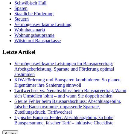
Schwäbisch Hall
Sparen
Staatliche Förderung
Steuern
Vermögenswirksame Leistung
Wohnhausmarkt
Wohnungsbauprämie
Wüstenrot Bausparkasse
Letzte Artikel
Vermögenswirksame Leistungen im Bausparvertrag:
Arbeitgeberleistung, Sparrate und Förderung optimal
abstimmen
KfW-Förderung und Bausparen kombinieren: So planen
Eigentümer ihre Sanierung sinnvoll
Tarifwechsel vs. Neuabschluss beim Bausparvertrag: Wann
sich Umstellen lohnt – und wann Sie doppelt zahlen
5 teure Fehler beim Bausparabschluss: Abschlussgebühr,
falsche Bausparsumme, unpassende Sparrate,
Zuteilungsdruck, Tarifwechsel
Typische Bauspar-Fehler: Abschlussgebühr, zu hohe
Bausparsumme, falscher Tarif – inklusive Checkliste
Archiv