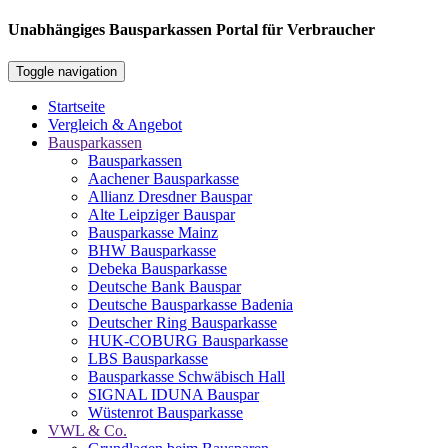
Unabhängiges Bausparkassen Portal für Verbraucher
Toggle navigation
Startseite
Vergleich & Angebot
Bausparkassen
Bausparkassen
Aachener Bausparkasse
Allianz Dresdner Bauspar
Alte Leipziger Bauspar
Bausparkasse Mainz
BHW Bausparkasse
Debeka Bausparkasse
Deutsche Bank Bauspar
Deutsche Bausparkasse Badenia
Deutscher Ring Bausparkasse
HUK-COBURG Bausparkasse
LBS Bausparkasse
Bausparkasse Schwäbisch Hall
SIGNAL IDUNA Bauspar
Wüstenrot Bausparkasse
VWL & Co.