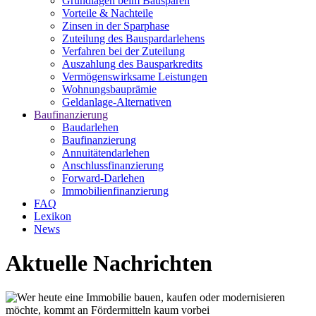
Grundlagen beim Bausparen
Vorteile & Nachteile
Zinsen in der Sparphase
Zuteilung des Bauspardarlehens
Verfahren bei der Zuteilung
Auszahlung des Bausparkredits
Vermögenswirksame Leistungen
Wohnungsbauprämie
Geldanlage-Alternativen
Baufinanzierung
Baudarlehen
Baufinanzierung
Annuitätendarlehen
Anschlussfinanzierung
Forward-Darlehen
Immobilienfinanzierung
FAQ
Lexikon
News
Aktuelle Nachrichten