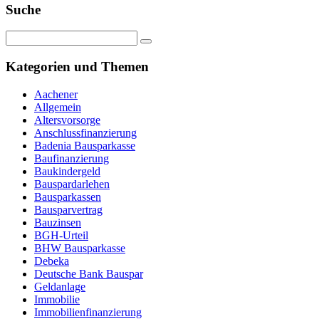
Suche
Kategorien und Themen
Aachener
Allgemein
Altersvorsorge
Anschlussfinanzierung
Badenia Bausparkasse
Baufinanzierung
Baukindergeld
Bauspardarlehen
Bausparkassen
Bausparvertrag
Bauzinsen
BGH-Urteil
BHW Bausparkasse
Debeka
Deutsche Bank Bauspar
Geldanlage
Immobilie
Immobilienfinanzierung