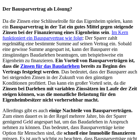
Der Bausparvertrag als Lösung?
Da die Zinsen eine Schlüsselrolle für das Eigenheim spielen, kann
ein
Bausparvertrag in der Tat ein gutes Mittel gegen steigende
Zinsen bei der Finanzierung eines Eigenheims sein
.
Im Kern
funktioniert ein Bausparvertrag wie folgt
: Der Sparer zahlt
regelmäßig eine bestimmte Summe auf seinen Vertrag ein. Sobald
eine gewisse Summe angespart ist, kann der Bausparer ein
zinsgünstiges Baudarlehen beantragen, um beispielsweise ein
Eigenheim zu finanzieren.
Ein Vorteil von Bausparverträgen ist,
dass die
Zinsen für das Baudarlehen
bereits zu Beginn des
Vertrags festgelegt werden
. Das bedeutet, dass der Bausparer auch
bei steigenden Zinsen in der Zukunft von den günstigen
Konditionen profitiert. Das kann ein großer Vorteil sein, da die
Zinsen bei Darlehen mit variablen Zinssätzen im Laufe der Zeit
steigen können, was die monatliche Belastung für den
Eigenheimbesitzer nicht vorhersehbar macht.
Allerdings gibt es auch
einige Nachteile von Bausparverträgen.
Zum einen dauert es in der Regel mehrere Jahre, bis der Sparer
genügend Geld angespart hat, um das Baudarlehen in Anspruch
nehmen zu können. Das bedeutet, dass Bausparverträge keine
Option für Menschen sind, die
schnell eine Immobilie finanzieren
müssen. Es ist auch wichtig zu beachten, dass Bausparverträge nicht