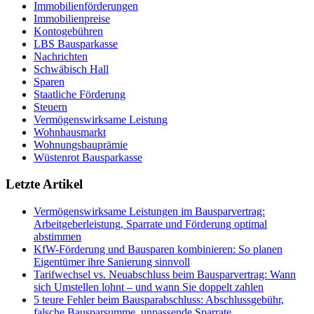
Immobilienförderungen
Immobilienpreise
Kontogebühren
LBS Bausparkasse
Nachrichten
Schwäbisch Hall
Sparen
Staatliche Förderung
Steuern
Vermögenswirksame Leistung
Wohnhausmarkt
Wohnungsbauprämie
Wüstenrot Bausparkasse
Letzte Artikel
Vermögenswirksame Leistungen im Bausparvertrag:
Arbeitgeberleistung, Sparrate und Förderung optimal
abstimmen
KfW-Förderung und Bausparen kombinieren: So planen
Eigentümer ihre Sanierung sinnvoll
Tarifwechsel vs. Neuabschluss beim Bausparvertrag: Wann
sich Umstellen lohnt – und wann Sie doppelt zahlen
5 teure Fehler beim Bausparabschluss: Abschlussgebühr,
falsche Bausparsumme, unpassende Sparrate,