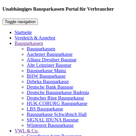
Unabhängiges Bausparkassen Portal für Verbraucher
Toggle navigation
Startseite
Vergleich & Angebot
Bausparkassen
Bausparkassen
Aachener Bausparkasse
Allianz Dresdner Bauspar
Alte Leipziger Bauspar
Bausparkasse Mainz
BHW Bausparkasse
Debeka Bausparkasse
Deutsche Bank Bauspar
Deutsche Bausparkasse Badenia
Deutscher Ring Bausparkasse
HUK-COBURG Bausparkasse
LBS Bausparkasse
Bausparkasse Schwäbisch Hall
SIGNAL IDUNA Bauspar
Wüstenrot Bausparkasse
VWL & Co.