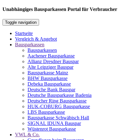
Unabhängiges Bausparkassen Portal für Verbraucher
Toggle navigation
Startseite
Vergleich & Angebot
Bausparkassen
Bausparkassen
Aachener Bausparkasse
Allianz Dresdner Bauspar
Alte Leipziger Bauspar
Bausparkasse Mainz
BHW Bausparkasse
Debeka Bausparkasse
Deutsche Bank Bauspar
Deutsche Bausparkasse Badenia
Deutscher Ring Bausparkasse
HUK-COBURG Bausparkasse
LBS Bausparkasse
Bausparkasse Schwäbisch Hall
SIGNAL IDUNA Bauspar
Wüstenrot Bausparkasse
VWL & Co.