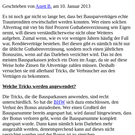
Geschrieben von
Anett B.
am 10. Januar 2013
Es ist noch gar nicht so lange her, dass bei Bausparverträgen echte
Traumrenditen erwirtschaftet werden konnten. Wer einen solchen
Altvertrag mit vier bis fünf Prozent Guthabenverzinsung sein Eigen
nennt,
will diesen verständlicherweise nicht ohne Weiteres
aufgeben. Zumal wenn, wie es vor wenigen Jahren häufig der Fall
war, Renditeverträge bestehen. Bei diesen gibt es nämlich nicht nur
die übliche Guthabenverzinsung, sondern noch einen jährlichen
Bonuszins, wenn auf das Darlehen verzichtet wird. Das ist den
meisten Bausparkassen jedoch ein Dorn im Auge, da sie auf diese
Weise hohe Zinsen für Altverträge zahlen müssen. Deshalb
versuchen sie mit allerhand Tricks, die Verbraucher aus den
Verträgen zu bekommen.
Welche Tricks werden angewendet?
Die Tricks, die die Bausparkassen anwenden, sind recht
unterschiedlich. So hat die
BHW
sich dazu entschlossen, den
Verlust des Bonus anzudrohen. Wer einen Großteil der
Bausparsumme bereits angespart hat, wird darauf hingewiesen, dass
der Bonus verloren geht, wenn die Bausparsumme komplett
angespart wurde. Dann kann nämlich kein Darlehen mehr
ausgezahlt werden, dementsprechend kann auf dieses nicht
verzichtet werden und der Bonus ist zu streichen.