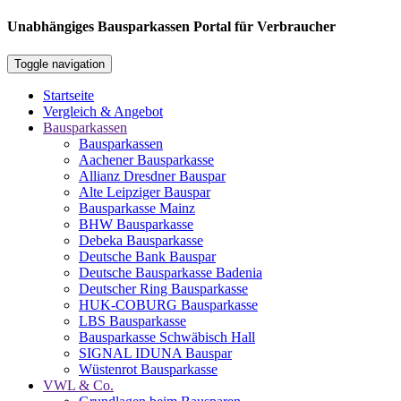
Unabhängiges Bausparkassen Portal für Verbraucher
Toggle navigation
Startseite
Vergleich & Angebot
Bausparkassen
Bausparkassen
Aachener Bausparkasse
Allianz Dresdner Bauspar
Alte Leipziger Bauspar
Bausparkasse Mainz
BHW Bausparkasse
Debeka Bausparkasse
Deutsche Bank Bauspar
Deutsche Bausparkasse Badenia
Deutscher Ring Bausparkasse
HUK-COBURG Bausparkasse
LBS Bausparkasse
Bausparkasse Schwäbisch Hall
SIGNAL IDUNA Bauspar
Wüstenrot Bausparkasse
VWL & Co.