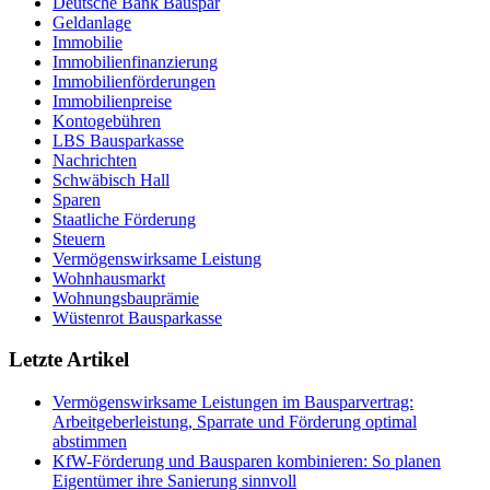
Deutsche Bank Bauspar
Geldanlage
Immobilie
Immobilienfinanzierung
Immobilienförderungen
Immobilienpreise
Kontogebühren
LBS Bausparkasse
Nachrichten
Schwäbisch Hall
Sparen
Staatliche Förderung
Steuern
Vermögenswirksame Leistung
Wohnhausmarkt
Wohnungsbauprämie
Wüstenrot Bausparkasse
Letzte Artikel
Vermögenswirksame Leistungen im Bausparvertrag:
Arbeitgeberleistung, Sparrate und Förderung optimal
abstimmen
KfW-Förderung und Bausparen kombinieren: So planen
Eigentümer ihre Sanierung sinnvoll