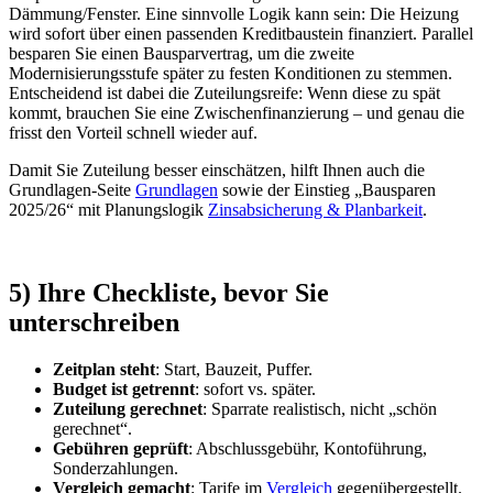
Dämmung/Fenster. Eine sinnvolle Logik kann sein: Die Heizung
wird sofort über einen passenden Kreditbaustein finanziert. Parallel
besparen Sie einen Bausparvertrag, um die zweite
Modernisierungsstufe später zu festen Konditionen zu stemmen.
Entscheidend ist dabei die Zuteilungsreife: Wenn diese zu spät
kommt, brauchen Sie eine Zwischenfinanzierung – und genau die
frisst den Vorteil schnell wieder auf.
Damit Sie Zuteilung besser einschätzen, hilft Ihnen auch die
Grundlagen-Seite
Grundlagen
sowie der Einstieg „Bausparen
2025/26“ mit Planungslogik
Zinsabsicherung & Planbarkeit
.
5) Ihre Checkliste, bevor Sie
unterschreiben
Zeitplan steht
: Start, Bauzeit, Puffer.
Budget ist getrennt
: sofort vs. später.
Zuteilung gerechnet
: Sparrate realistisch, nicht „schön
gerechnet“.
Gebühren geprüft
: Abschlussgebühr, Kontoführung,
Sonderzahlungen.
Vergleich gemacht
: Tarife im
Vergleich
gegenübergestellt.