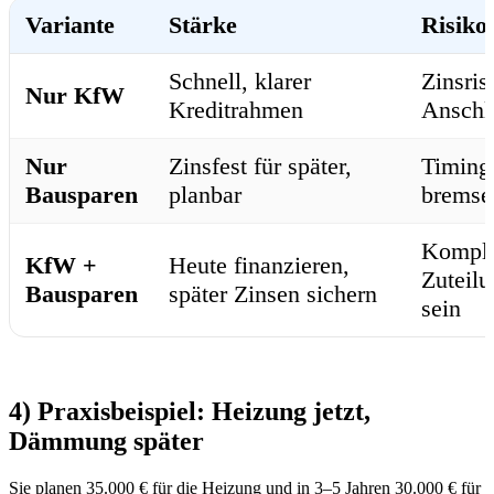
Variante
Stärke
Risiko
Schnell, klarer
Zinsris
Nur KfW
Kreditrahmen
Anschl
Nur
Zinsfest für später,
Timing 
Bausparen
planbar
bremse
Komple
KfW +
Heute finanzieren,
Zuteil
Bausparen
später Zinsen sichern
sein
4) Praxisbeispiel: Heizung jetzt,
Dämmung später
Sie planen 35.000 € für die Heizung und in 3–5 Jahren 30.000 € für